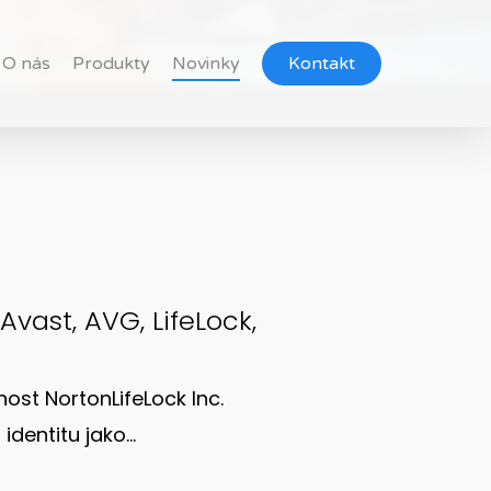
O nás
Produkty
Novinky
Kontakt
Avast, AVG, LifeLock,
ost NortonLifeLock Inc.
identitu jako…