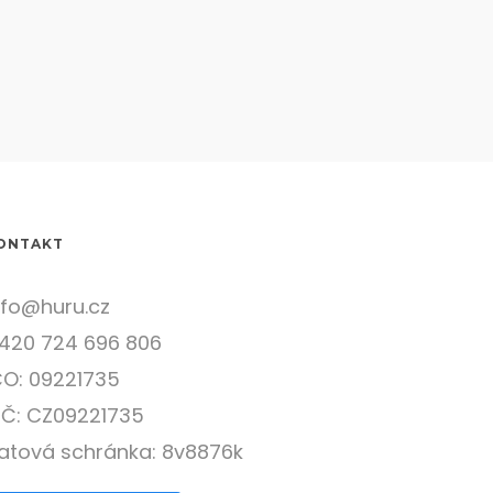
ONTAKT
nfo@huru.cz
420 724 696 806
ČO: 09221735
IČ: CZ09221735
atová schránka: 8v8876k