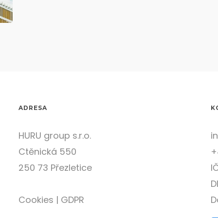
ADRESA
K
HURU group s.r.o.
i
Ctěnická 550
+
250 73 Přezletice
I
D
Cookies
|
GDPR
D